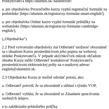
Poskytovateľa https://alumnis.sk/ nasledovne:
a. pre objednávku Prezenčného kurzu vyplní registračný formulár na
podstránke [https://alumnis.sk/registracny-formular-smart-english/];
a. pre objednávku Online kurzu vyplní formulár prihlášky na
webstránke [https://alumnis.sk/registracny-formular-cambridge-
english/],
(„Objednávka“).
2.2 Pred vytvorením objednávky má Odberateľ možnosť oboznámiť
sa s obsahom Kurzu prostredníctvom jeho popisu na webovej
stránke Poskytovateľa. V prípade akýchkoľvek otázok ohľadom
obsahu Kurzu môže Odberateľ kontaktovať Poskytovateľa
prostredníctvom elektronickej pošty na e-mailovej adrese:
english@alumnize.sk.
2.3 Objednávku Kurzu je možné odoslať potom, ako:
a. Odberateľ potvrdí, že sa oboznámil a súhlasí s týmito VOP,
a. Odberateľ vyhlási, že sa oboznámil so Zásadami spracúvania
osobných údajov,
a to zakliknutím príslušného políčka.