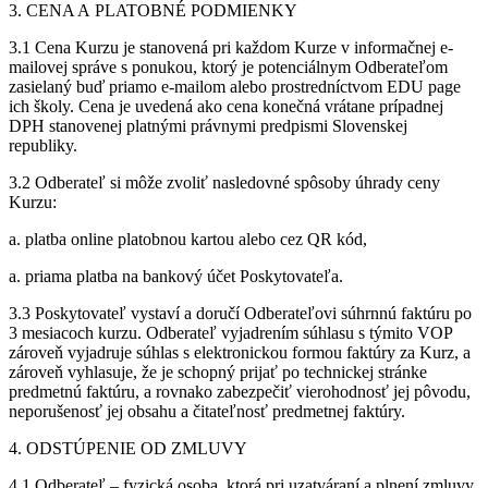
3. CENA A PLATOBNÉ PODMIENKY
3.1 Cena Kurzu je stanovená pri každom Kurze v informačnej e-
mailovej správe s ponukou, ktorý je potenciálnym Odberateľom
zasielaný buď priamo e-mailom alebo prostredníctvom EDU page
ich školy. Cena je uvedená ako cena konečná vrátane prípadnej
DPH stanovenej platnými právnymi predpismi Slovenskej
republiky.
3.2 Odberateľ si môže zvoliť nasledovné spôsoby úhrady ceny
Kurzu:
a. platba online platobnou kartou alebo cez QR kód,
a. priama platba na bankový účet Poskytovateľa.
3.3 Poskytovateľ vystaví a doručí Odberateľovi súhrnnú faktúru po
3 mesiacoch kurzu. Odberateľ vyjadrením súhlasu s týmito VOP
zároveň vyjadruje súhlas s elektronickou formou faktúry za Kurz, a
zároveň vyhlasuje, že je schopný prijať po technickej stránke
predmetnú faktúru, a rovnako zabezpečiť vierohodnosť jej pôvodu,
neporušenosť jej obsahu a čitateľnosť predmetnej faktúry.
4. ODSTÚPENIE OD ZMLUVY
4.1 Odberateľ – fyzická osoba, ktorá pri uzatváraní a plnení zmluvy