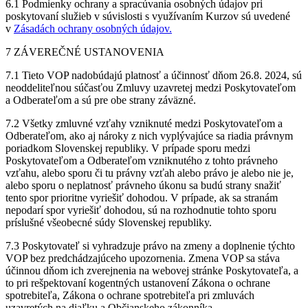
6.1 Podmienky ochrany a spracúvania osobných údajov pri
poskytovaní služieb v súvislosti s využívaním Kurzov sú uvedené
v
Zásadách ochrany osobných údajov
.
7 ZÁVEREČNÉ USTANOVENIA
7.1 Tieto VOP nadobúdajú platnosť a účinnosť dňom 26.8. 2024, sú
neoddeliteľnou súčasťou Zmluvy uzavretej medzi Poskytovateľom
a Odberateľom a sú pre obe strany záväzné.
7.2 Všetky zmluvné vzťahy vzniknuté medzi Poskytovateľom a
Odberateľom, ako aj nároky z nich vyplývajúce sa riadia právnym
poriadkom Slovenskej republiky. V prípade sporu medzi
Poskytovateľom a Odberateľom vzniknutého z tohto právneho
vzťahu, alebo sporu či tu právny vzťah alebo právo je alebo nie je,
alebo sporu o neplatnosť právneho úkonu sa budú strany snažiť
tento spor prioritne vyriešiť dohodou. V prípade, ak sa stranám
nepodarí spor vyriešiť dohodou, sú na rozhodnutie tohto sporu
príslušné všeobecné súdy Slovenskej republiky.
7.3 Poskytovateľ si vyhradzuje právo na zmeny a doplnenie týchto
VOP bez predchádzajúceho upozornenia. Zmena VOP sa stáva
účinnou dňom ich zverejnenia na webovej stránke Poskytovateľa, a
to pri rešpektovaní kogentných ustanovení Zákona o ochrane
spotrebiteľa, Zákona o ochrane spotrebiteľa pri zmluvách
uzavretých na diaľku a Občianskeho zákonníka.