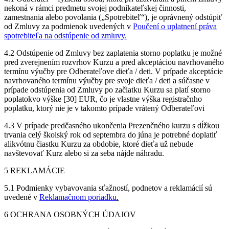
nekoná v rámci predmetu svojej podnikateľskej činnosti,
zamestnania alebo povolania („Spotrebiteľ“), je oprávnený odstúpiť
od Zmluvy za podmienok uvedených v
Poučení o uplatnení práva
spotrebiteľa na odstúpenie od zmluvy.
4.2 Odstúpenie od Zmluvy bez zaplatenia storno poplatku je možné
pred zverejnením rozvrhov Kurzu a pred akceptáciou navrhovaného
termínu výučby pre Odberateľove dieťa / deti. V prípade akceptácie
navrhovaného termínu výučby pre svoje dieťa / deti a súčasne v
prípade odstúpenia od Zmluvy po začiatku Kurzu sa platí storno
poplatokvo výške [30] EUR, čo je vlastne výška registračnho
poplatku, ktorý nie je v takomto prípade vrátený Odberateľovi
4.3 V prípade predčasného ukončenia Prezenčného kurzu s dĺžkou
trvania celý školský rok od septembra do júna je potrebné doplatiť
alikvótnu čiastku Kurzu za obdobie, ktoré dieťa už nebude
navštevovať Kurz alebo si za seba nájde náhradu.
5 REKLAMÁCIE
5.1 Podmienky vybavovania sťažností, podnetov a reklamácií sú
uvedené v
Reklamačnom poriadku
.
6 OCHRANA OSOBNÝCH ÚDAJOV