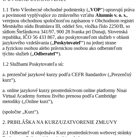
1.1 Tieto Všeobecné obchodné podmienky („
VOP
“) upravujú práva
a povinnosti vyplývajúce zo zmluvného vzťahu
Alumnis v. o. s.
,
verejnou obchodnou spoločnosťou zapísanou v Obchodnom registri
Mestského súdu Bratislava III, oddiel Sro, vložka číslo 2250/B, so
sídlom Štefánikova 341/97, 900 28 Ivanka pri Dunaji, Slovenská
republika, IČO 56 433 867, ako poskytovateľom služieb v oblasti
jazykového vzdelávania („
Poskytovateľ
“) na jednej strane
a fyzickou osobou alebo právnickou osobou ako odberateľom
týchto služieb („
Odberateľ“
).
1.2 Službami Poskytovateľa sú:
a. prezenčné jazykové kurzy podľa CEFR štandardov („Prezenčný
kurz“),
a. online jazykové kurzy prostredníctvom online platformy Nisai
Virtual Academy formou živého prenosu podľa Cambridge
metodiky („Online kurz“),
(spoločne „Kurz“).
2. PRIHLÁŠKA NA KURZ/UZATVORENIE ZMLUVY
2.1 Odberateľ si objednáva Kurz prostredníctvom webovej stránky